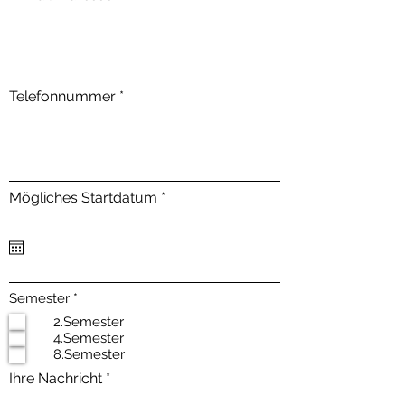
Telefonnummer
r
Mögliches Startdatum
*
e
q
u
i
r
e
О
d
Semester
*
б
2.Semester
я
4.Semester
з
а
8.Semester
т
Ihre Nachricht
е
л